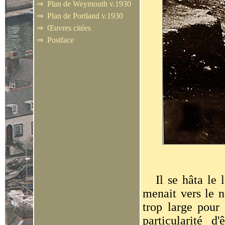
⇒
Plan de Weymouth v.1930
⇒
Plan de Portland v.1930
⇒
Œuvres citées
⇒
Postface
I
l se hâta le
menait vers le n
trop large pour 
particularité 