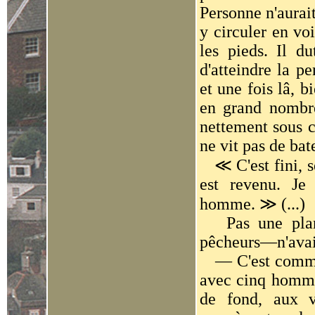
Personne n'aurait
y circuler en vo
les pieds. Il du
d'atteindre la p
et une fois lâ, b
en grand nombre
nettement sous c
ne vit pas de bat
≪
C'est fini, 
est revenu. Je
homme.
≫
(...)
Pas une planch
pêcheurs—n'avait 
— C'est comme
avec cinq homme
de fond, aux v