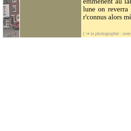
emmènent au larg
lune on reverra 
r'connus alors m
[ ⇒
la photographie : note