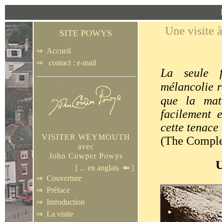
Une visite
SITE POWYS
⇒
Accueil
⇒
contact : e-mail
La seule f
mélancolie r
que la mat
facilement e
cette tenace 
VISITER WEYMOUTH
(The Comple
avec
John Cowper Powys
[ ...
en anglais
⇐
]
⇒
Couverture
⇒
Préface
⇒
Introduction
⇒
La visite