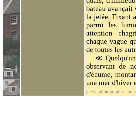
quais, d'immeubl
bateau avançait 
la jetée. Fixant a
parmi les lumiè
attention chag
chaque vague qui
de toutes les autr
≪ Quelqu'un sau
observant de no
d'écume, montant
une mer d'hiver 
[ ⇒
la photographie : note