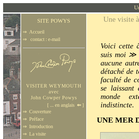
Un
Une visite
SITE POWYS
⇒
Accueil
⇒
contact : e-mail
Voici cette 
suis moi
≫
aucune autre
détaché de t
faculté de c
VISITER WEYMOUTH
se laissant
avec
monde ext
John Cowper Powys
indistincte.
[ ...
en anglais
⇐
]
⇒
Couverture
NE
ER D
U
M
⇒
Préface
⇒
Introduction
⇒
La visite