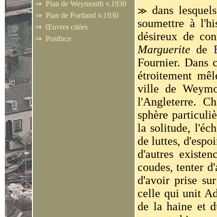
⇒
Plan de Weymouth v.1930
dans lesquels
≫
⇒
Plan de Portland v.1930
soumettre à l'hi
⇒
Œuvres citées
désireux de co
⇒
Postface
Marguerite
de
Fournier. Dans c
étroitement mêlé
ville de Weymo
l'Angleterre. C
sphère particuli
la solitude, l'é
de luttes, d'espo
d'autres existe
coudes, tenter d'
d'avoir prise su
celle qui unit A
de la haine et d