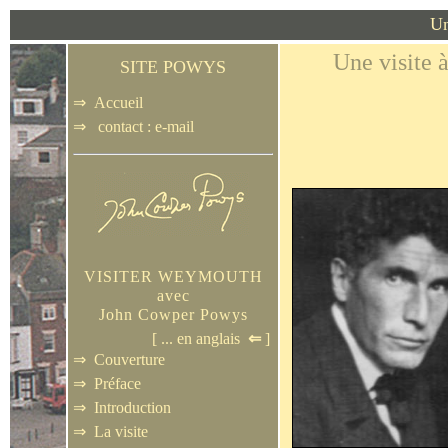
Un
Une visite
SITE POWYS
⇒
Accueil
⇒
contact : e-mail
VISITER WEYMOUTH
avec
John Cowper Powys
[ ...
en anglais
⇐
]
⇒
Couverture
⇒
Préface
⇒
Introduction
⇒
La visite