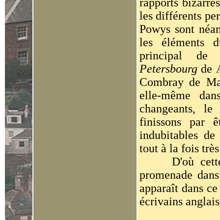
rapports bizarres
les différents p
Powys sont néan
les éléments 
principal de
Petersbourg
de
Combray de Marc
elle-même dans
changeants, le
finissons par ê
indubitables de 
tout à la fois trè
D'où cette inv
promenade dans
apparaît dans ce
écrivains anglai