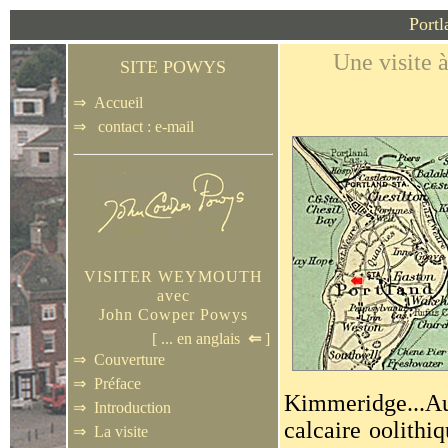
Portl
Une visite
SITE POWYS
⇒
Accueil
⇒
contact : e-mail
VISITER WEYMOUTH
avec
John Cowper Powys
[ ...
en anglais
⇐
]
⇒
Couverture
⇒
Préface
Kimmeridge...Au
⇒
Introduction
calcaire oolithi
⇒
La visite