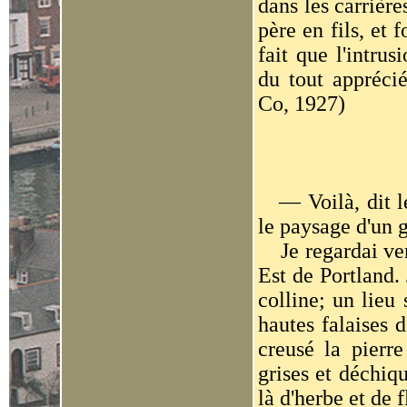
dans les carrière
père en fils, et 
fait que l'intrus
du tout apprécié
Co, 1927)
— Voilà, dit le 
le paysage d'un g
Je regardai vers
Est de Portland. 
colline; un lieu
hautes falaises 
creusé la pierre
grises et déchiq
là d'herbe et de 