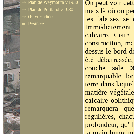
On peut voir cett
⇒
Plan de Weymouth v.1930
⇒
Plan de Portland v.1930
mais là où on peu
⇒
Œuvres citées
les falaises se 
⇒
Postface
Immédiatement e
calcaire. Cette 
construction, mai
dessus le bord de
été débarrassée
couche sale
remarquable for
terre dans laquel
matière végétale
calcaire oolithi
remarquera qu
régulières, cha
profondeur, qu'il
la main humaine