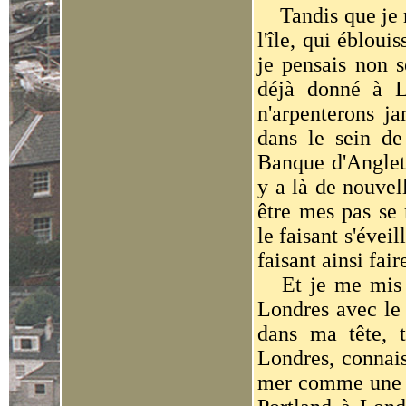
Tandis que je ma
l'île, qui ébloui
je pensais non 
déjà donné à L
n'arpenterons j
dans le sein de
Banque d'Angleter
y a là de nouvell
être mes pas se 
le faisant s'évei
faisant ainsi fai
Et je me mis à 
Londres avec le 
dans ma tête, 
Londres, connais
mer comme une gr