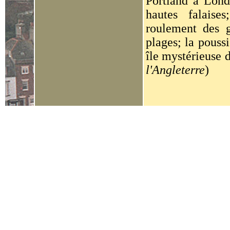
Portland à Londr
hautes falaise
roulement des ga
plages; la poussi
île mystérieuse 
l'Angleterre
)