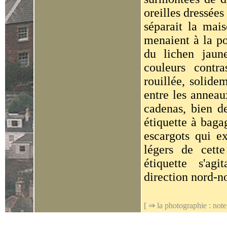
oreilles dressées
séparait la mai
menaient à la po
du lichen jaun
couleurs contr
rouillée, solide
entre les anneau
cadenas, bien d
étiquette à baga
escargots qui ex
légers de cett
étiquette s'ag
direction nord-n
[ ⇒
la photographie : note