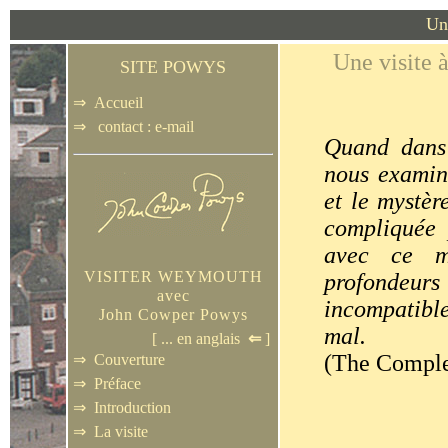
Un
Une visite
SITE POWYS
⇒
Accueil
⇒
contact : e-mail
Quand dans
nous examin
et le mystèr
compliquée 
avec ce my
VISITER WEYMOUTH
profondeur
avec
incompatible
John Cowper Powys
mal.
[ ...
en anglais
⇐
]
(The Comple
⇒
Couverture
⇒
Préface
⇒
Introduction
⇒
La visite